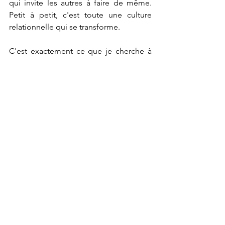
qui invite les autres à faire de même. 
Petit à petit, c'est toute une culture 
relationnelle qui se transforme.
C'est exactement ce que je cherche à 
créer dans mes interventions : un 
espace où l'on peut explorer ensemble 
l'art de l'écoute de soi et de l'autre, où 
l'harmonie intérieure rencontre le sens 
de l'autre, où le JE peut enfin rejoindre 
le NOUS sans se perdre.
Pour conclure sur la 
psychologie 
ressources humaines 
et l'objectivation
Objectiver sa relation à l'autre, ce n'est 