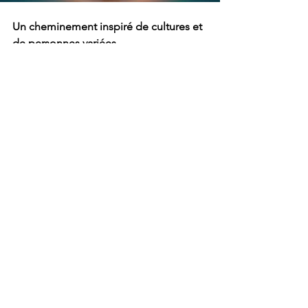
Un cheminement inspiré de cultures et 
de personnes variées
Ma conférence spectacle sur une 
réflexion autour des relations 
humaines, je l'ai construite avec la 
méthode de bisociation. Je viens 
mélanger des cultures, des personnes, 
d’origine complètement différente 
pour alimenter ma conception 
graphique, en phase avec les idées qui 
seront véhiculées dans ma conférence 
spectacle. Ainsi, je me laisse inspirer 
par des univers très diversifiés :
la légende inca de Topana le 
prophète voyageur,
les textes du dramaturge franco-
roumain Eugène Inoesco,
les paroles de chanson de Sting & 