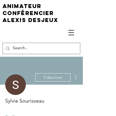
animateur
conférencier
Alexis Desjeux
Plus d'actions
S'abonner
Sylvie Sourisseau