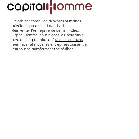
Un cabinet conseil en richesses humaines.
Révéler le potentiel des individus
Réinventer l'entreprise de demain. Chez
Capital Homme, nous aidons les individus à
révéler leur potentiel et à
s’accomplir dans
leur travail
afin que les entreprises puissent à
leur tour se transformer et se réaliser.
Politique de cookies
Mentions légales
Politique de confidentialité
Alexis Desjeux près de chez
vous
© 2025 par Alexis Desjeux.
Créé avec
Wix.com