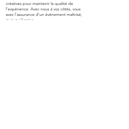
créatives pour maintenir la qualité de
l’expérience. Avec nous à vos côtés, vous
avez l’assurance d’un événement maîtrisé,
quoi qu’il arrive.
Une collaboration basée sur
la confiance
Choisir son maitre de cérémonie à
Bordeaux, c’est avant tout choisir un
partenaire. Vous nous confiez l’image de
votre entreprise ou l’un des plus beaux
jours de votre vie. Cette responsabilité,
nous l'assumons avec passion et rigueur.
Notre style se veut moderne, accessible et
haut de gamme. Nous fuyons les clichés de
l'animation traditionnelle pour proposer une
prestation rafraîchissante, alignée avec les
standards de l'événementiel d'aujourd'hui.
Nous parlons votre langage et celui de vos
invités, créant ainsi un pont naturel entre la
scène et la salle.