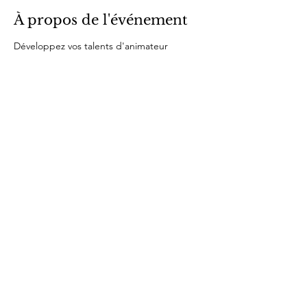
À propos de l'événement
Développez vos talents d'animateur
Partager cet événement
Politique de cookies
Mentions légales
Politique de confidentialité
Alexis Desjeux près de chez
vous
© 2025 par Alexis Desjeux.